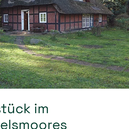
stück im
felsmoores