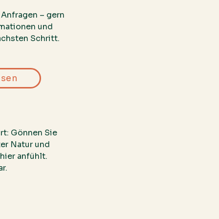
 Anfragen – gern
rmationen und
hsten Schritt.
esen
rt: Gönnen Sie
ter Natur und
hier anfühlt.
r.