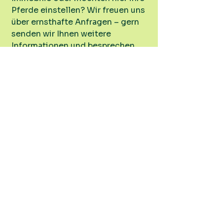
Pferde einstellen?
Wir freuen uns
über ernsthafte Anfragen – gern
senden wir Ihnen weitere
Informationen und besprechen
gemeinsam den nächsten Schritt.
Nachricht senden